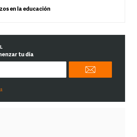
zos en la educación
IL
menzar tu día
es