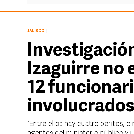
JALISCO
|
Investigació
Izaguirre no 
12 funcionar
involucrado
“Entre ellos hay cuatro peritos, c
agentes del ministerio público y u