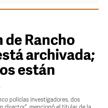
n de Rancho
está archivada;
ios están
s
inco policías investigadores, dos
n director”, mencionó el titular de la