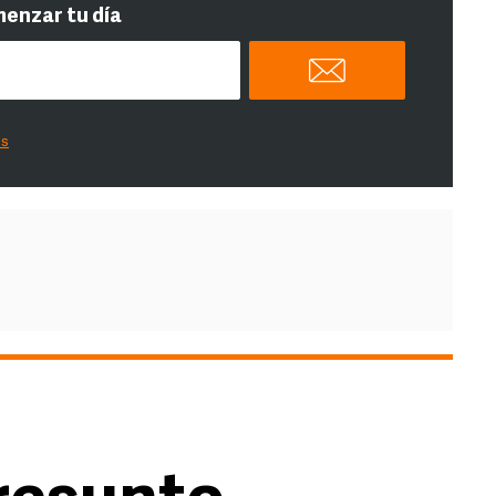
menzar tu día
es