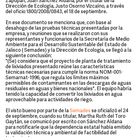
Zapopan, Juan Sánchez Aldana, por el titular de la
Dirección de Ecología, Justo Osorno Vizcaíno, a través
del oficio 1800/2008/0843, el 18 de septiembre.
En ese documento se menciona que, con base al
desahogo de las pruebas técnicas presentadas por la
empresa, y reuniones que se realizaron con sus
representantes y funcionarios de la Secretaría de Medio
Ambiente para el Desarrollo Sustentable del Estado de
Jalisco (
Semades
) y la Dirección de Ecología, se llegó a la
siguiente conclusión:
"(Se) considera que el proyecto de planta de tratamiento
de lixiviados presentado reúne las características
técnicas necesarias para cumplir la norma NOM-001-
Semarnat-1996, que regula los límites máximos
permisibles de contaminantes en las descargas de aguas
residuales en aguas y bienes nacionales". El equipo habría
tenido la capacidad de convertir los lixiviados en agua
aprovechable para actividades de riego.
El visto bueno por parte de la
Semades
se oficializó el 24
de septiembre, cuando su titular, Martha Ruth del Toro
Gaytán, se comunicó por escrito con Sánchez Aldana
para notificarle que la dependencia estatal había emitido
la validación técnica y ambiental de factibilidad del