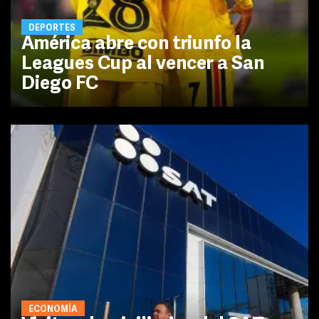
DEPORTES
América abre con triunfo la
Leagues Cup al vencer a San
Diego FC
ECONOMÍA