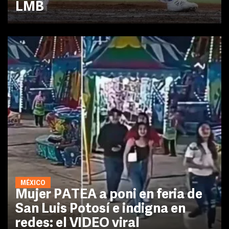
LMB
MÉXICO
Mujer PATEA a poni en feria de
San Luis Potosí e indigna en
redes: el VIDEO viral