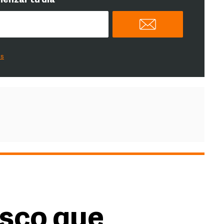
menzar tu día
es
isco que