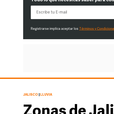
Todo lo que necesitas saber para co
Registrarse implica aceptar los
Términos y Condicion
JALISCO
|
LLUVIA
Zonas de Jal