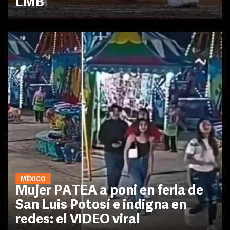
LMB
MÉXICO
Mujer PATEA a poni en feria de
San Luis Potosí e indigna en
redes: el VIDEO viral