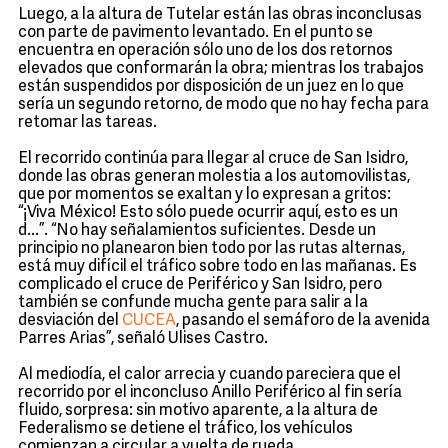
Luego, a la altura de Tutelar están las obras inconclusas
con parte de pavimento levantado. En el punto se
encuentra en operación sólo uno de los dos retornos
elevados que conformarán la obra; mientras los trabajos
están suspendidos por disposición de un juez en lo que
sería un segundo retorno, de modo que no hay fecha para
retomar las tareas.
El recorrido continúa para llegar al cruce de San Isidro,
donde las obras generan molestia a los automovilistas,
que por momentos se exaltan y lo expresan a gritos:
“¡Viva México! Esto sólo puede ocurrir aquí, esto es un
d...”. “No hay señalamientos suficientes. Desde un
principio no planearon bien todo por las rutas alternas,
está muy difícil el tráfico sobre todo en las mañanas. Es
complicado el cruce de Periférico y San Isidro, pero
también se confunde mucha gente para salir a la
desviación del
CUCEA
, pasando el semáforo de la avenida
Parres Arias”, señaló Ulises Castro.
Al mediodía, el calor arrecia y cuando pareciera que el
recorrido por el inconcluso Anillo Periférico al fin sería
fluido, sorpresa: sin motivo aparente, a la altura de
Federalismo se detiene el tráfico, los vehículos
comienzan a circular a vuelta de rueda.