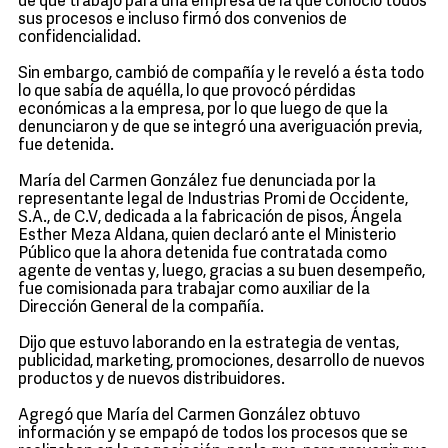
de que trabajó para una empresa de la que conoció todos
sus procesos e incluso firmó dos convenios de
confidencialidad.
Sin embargo, cambió de compañía y le reveló a ésta todo
lo que sabía de aquélla, lo que provocó pérdidas
económicas a la empresa, por lo que luego de que la
denunciaron y de que se integró una averiguación previa,
fue detenida.
María del Carmen González fue denunciada por la
representante legal de Industrias Promi de Occidente,
S.A., de C.V, dedicada a la fabricación de pisos, Ángela
Esther Meza Aldana, quien declaró ante el Ministerio
Público que la ahora detenida fue contratada como
agente de ventas y, luego, gracias a su buen desempeño,
fue comisionada para trabajar como auxiliar de la
Dirección General de la compañía.
Dijo que estuvo laborando en la estrategia de ventas,
publicidad, marketing, promociones, desarrollo de nuevos
productos y de nuevos distribuidores.
Agregó que María del Carmen González obtuvo
información y se empapó de todos los procesos que se