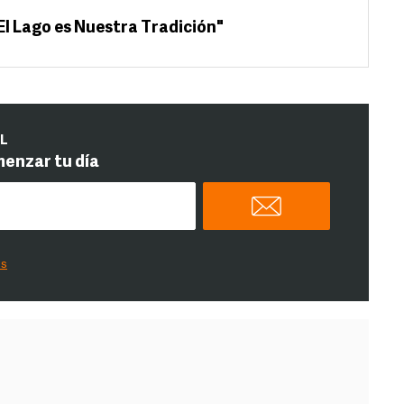
"El Lago es Nuestra Tradición"
IL
menzar tu día
es