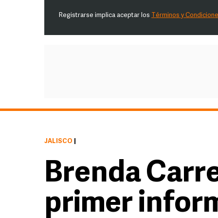
Registrarse implica aceptar los
Términos y Condicion
JALISCO
|
Brenda Carre
primer inform