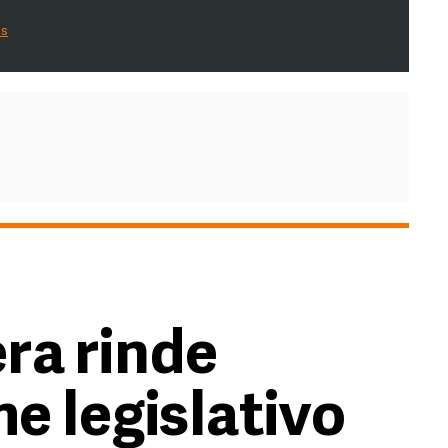
es
ra rinde
e legislativo