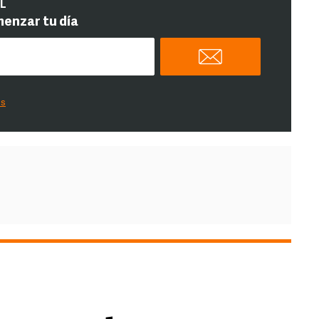
IL
menzar tu día
es