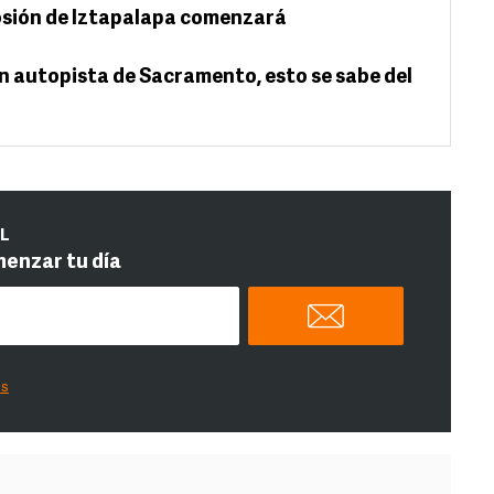
osión de Iztapalapa comenzará
n autopista de Sacramento, esto se sabe del
IL
menzar tu día
es