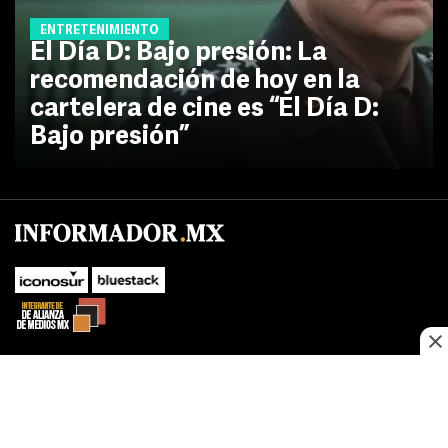
ENTRETENIMIENTO
El Día D: Bajo presión: La
recomendación de hoy en la
cartelera de cine es “El Día D:
Bajo presión”
No te pierdas las novedades de último momento.
¡Síguenos!
SUBIR
Este sitio web utiliza cookies propias y de terceros para optimizar su
FACEBOOK
TWITTER
navegacion, adaptarse a sus preferencias y realizar labores analiticas.
Al continuar navegando acepta nuestro
Política de cookies.