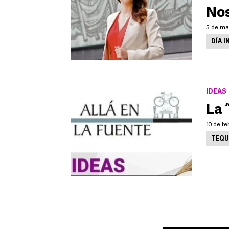
Nos
5 de ma
DÍA I
IDEAS
La 
10 de fe
TEQU