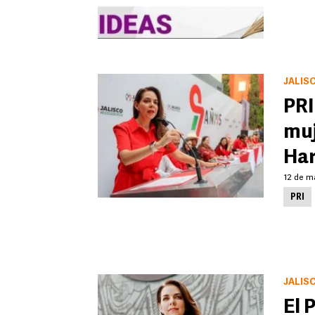
JALIS
PRI
muj
Ha
12 de m
PRI
JALIS
El 