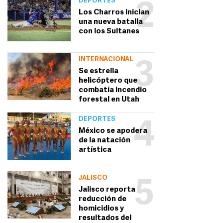
DEPORTES
2
Los Charros inician
una nueva batalla
con los Sultanes
INTERNACIONAL
3
Se estrella
helicóptero que
combatía incendio
forestal en Utah
DEPORTES
4
México se apodera
de la natación
artística
JALISCO
5
Jalisco reporta
reducción de
homicidios y
resultados del