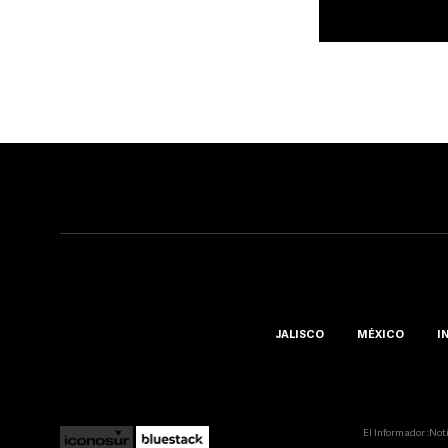
JALISCO
MÉXICO
I
El Informador ::Not