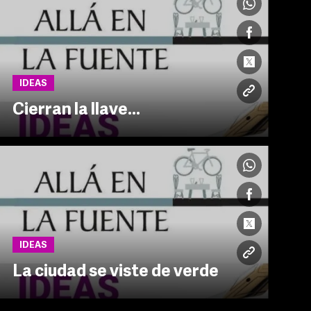
IDEAS
Cierran la llave…
IDEAS
La ciudad se viste de verde