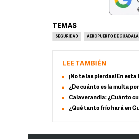
TEMAS
SEGURIDAD
AEROPUERTO DE GUADALA
LEE TAMBIÉN
¡No te las pierdas! En esta
¿De cuánto es la multa po
Calaverandia: ¿Cuánto cue
¿Qué tanto frío hará en G