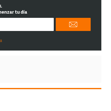
IL
menzar tu día
es