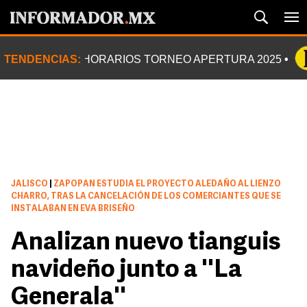
TENDENCIAS:
HORARIOS TORNEO APERTURA 2025
JALISCO
|
ZAPOPAN ESTUDIA EL PROYECTO ALEDAÑO AL LIENZO
CHARRO, TRAS LA CANCELACIÓN DE LOS COMERCIANTES QUE SE
INSTALABAN EN EVA BRISEÑO
Analizan nuevo tianguis
navideño junto a ''La
Generala''