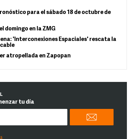
pronóstico para el sábado 18 de octubre de
del domingo en la ZMG
cena: 'Interconexiones Espaciales' rescata la
icable
ser atropellada en Zapopan
IL
menzar tu día
es