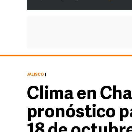
JALISCO
|
Clima en Cha
pronóstico p
18 de octubr