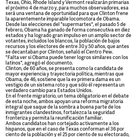
Texas, Ohio, Rhode Island y Vermont realizarán primarias
el próximo 4 de marzo y, para muchos observadores, esa
será una ventana de oportunidad para que Clinton frene
la aparentemente imparable locomotora de Obama.
Desde las elecciones del "supermartes", el pasado 5 de
febrero, Obama ha ganado de forma consecutiva en diez
estados y ha logrado gran impulso en un amplio sector de
votantes, incluidos los blancos, la población de bajos
recursos y los electores de entre 30 y 50 años, que antes
se decantaban por Clinton, señaló el Centro Pew.
"Falta ver si Obama puede tener logros similares con los
latinos", agregó el documento.
Clinton, de 60 años, se presenta como la candidata de
mayor experiencia y trayectoria política, mientras que
Obama, de 46, sostiene que la ex primera dama es un
vestigio de un sistema roto y que sólo él representa un
verdadero cambio para Estados Unidos.
En el frente migratorio, un tema obligatorio en el debate
de esta noche, ambos apoyan una reforma migratoria
integral que saque de la sombra a buena parte de los
inmigrantes clandestinos, fortalezca la seguridad
fronteriza y permita la reunificación familiar.
Ambos candidatos han cortejado activamente a los
hispanos, que en el caso de Texas conforman el 36 por
ciento de la población y el 25 por ciento de su electorado,