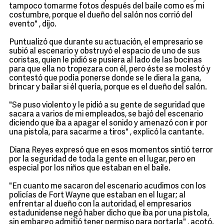
tampoco tomarme fotos después del baile como es mi
costumbre, porque el dueño del salón nos corrió del
evento" , dijo.
Puntualizó que durante su actuación, el empresario se
subió al escenario y obstruyó el espacio de uno de sus
coristas, quien le pidió se pusiera al lado de las bocinas
para que ella no tropezara con él, pero éste se molestó y
contestó que podía ponerse donde se le diera la gana,
brincar y bailar si él quería, porque es el dueño del salón.
"Se puso violento y le pidió a su gente de seguridad que
sacara a varios de mi empleados, se bajó del escenario
diciendo que iba a apagar el sonido y amenazó con ir por
una pistola, para sacarme a tiros" , explicó la cantante.
Diana Reyes expresó que en esos momentos sintió terror
por la seguridad de toda la gente en el lugar, pero en
especial por los niños que estaban en el baile.
"En cuanto me sacaron del escenario acudimos con los
policías de Fort Wayne que estaban en el lugar; al
enfrentar al dueño con la autoridad, el empresarios
estadunidense negó haber dicho que iba por una pistola,
sin embargo admitió tener permiso para portarla" , acotó.