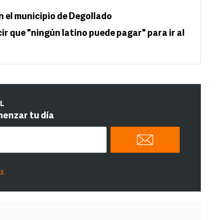
 el municipio de Degollado
cir que "ningún latino puede pagar" para ir al
IL
menzar tu día
es