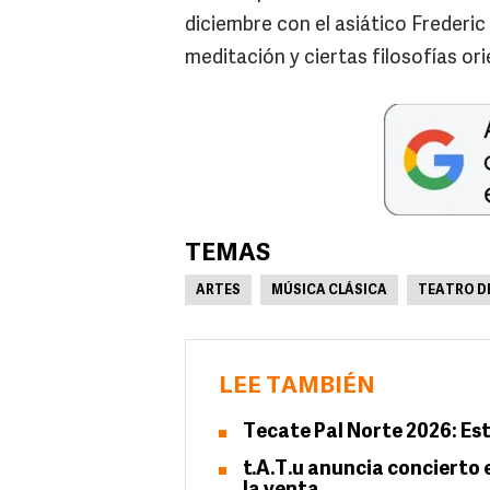
diciembre con el asiático Frederic 
meditación y ciertas filosofías ori
TEMAS
ARTES
MÚSICA CLÁSICA
TEATRO D
LEE TAMBIÉN
Tecate Pal Norte 2026: Est
t.A.T.u anuncia concierto 