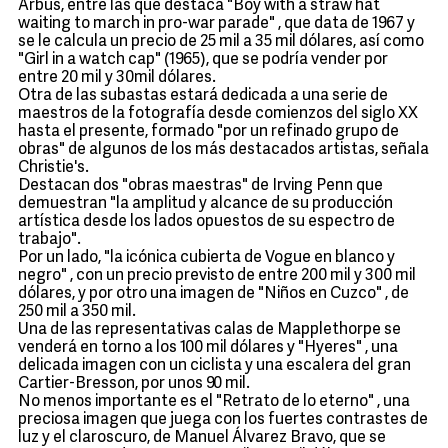
Arbus, entre las que destaca "Boy with a straw hat
waiting to march in pro-war parade" , que data de 1967 y
se le calcula un precio de 25 mil a 35 mil dólares, así como
"Girl in a watch cap" (1965), que se podría vender por
entre 20 mil y 30mil dólares.
Otra de las subastas estará dedicada a una serie de
maestros de la fotografía desde comienzos del siglo XX
hasta el presente, formado "por un refinado grupo de
obras" de algunos de los más destacados artistas, señala
Christie's.
Destacan dos "obras maestras" de Irving Penn que
demuestran "la amplitud y alcance de su producción
artística desde los lados opuestos de su espectro de
trabajo".
Por un lado, "la icónica cubierta de Vogue en blanco y
negro" , con un precio previsto de entre 200 mil y 300 mil
dólares, y por otro una imagen de "Niños en Cuzco" , de
250 mil a 350 mil.
Una de las representativas calas de Mapplethorpe se
venderá en torno a los 100 mil dólares y "Hyeres" , una
delicada imagen con un ciclista y una escalera del gran
Cartier-Bresson, por unos 90 mil.
No menos importante es el "Retrato de lo eterno" , una
preciosa imagen que juega con los fuertes contrastes de
luz y el claroscuro, de Manuel Álvarez Bravo, que se