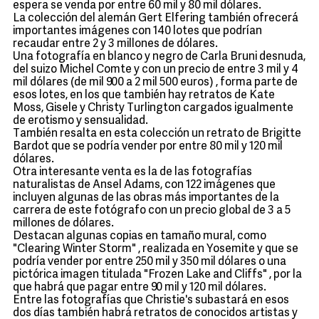
espera se venda por entre 60 mil y 80 mil dólares.
La colección del alemán Gert Elfering también ofrecerá
importantes imágenes con 140 lotes que podrían
recaudar entre 2 y 3 millones de dólares.
Una fotografía en blanco y negro de Carla Bruni desnuda,
del suizo Michel Comte y con un precio de entre 3 mil y 4
mil dólares (de mil 900 a 2 mil 500 euros) , forma parte de
esos lotes, en los que también hay retratos de Kate
Moss, Gisele y Christy Turlington cargados igualmente
de erotismo y sensualidad.
También resalta en esta colección un retrato de Brigitte
Bardot que se podría vender por entre 80 mil y 120 mil
dólares.
Otra interesante venta es la de las fotografías
naturalistas de Ansel Adams, con 122 imágenes que
incluyen algunas de las obras más importantes de la
carrera de este fotógrafo con un precio global de 3 a 5
millones de dólares.
Destacan algunas copias en tamaño mural, como
"Clearing Winter Storm" , realizada en Yosemite y que se
podría vender por entre 250 mil y 350 mil dólares o una
pictórica imagen titulada "Frozen Lake and Cliffs" , por la
que habrá que pagar entre 90 mil y 120 mil dólares.
Entre las fotografías que Christie's subastará en esos
dos días también habrá retratos de conocidos artistas y