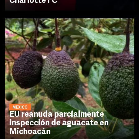
Charlotte FC
MÉXICO
EU reanuda parcialmente
inspección de aguacate en
Michoacán