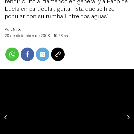
rendir culto al flamenco en general y a Paco de
Lucía en particular, guitarrista que se hizo
popular con su rumba “Entre dos aguas”
Por:
NTX
20 de diciembre de 2008 - 10:28 hs