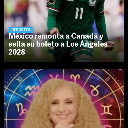
DEPORTES
México remonta a Canadá y
sella su boleto a Los Ángeles
2028