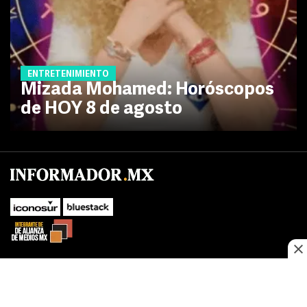
ENTRETENIMIENTO
Mizada Mohamed: Horóscopos
de HOY 8 de agosto
No te pierdas las novedades de último momento.
¡Síguenos!
SUBIR
Este sitio web utiliza cookies propias y de terceros para optimizar su
FACEBOOK
TWITTER
navegacion, adaptarse a sus preferencias y realizar labores analiticas.