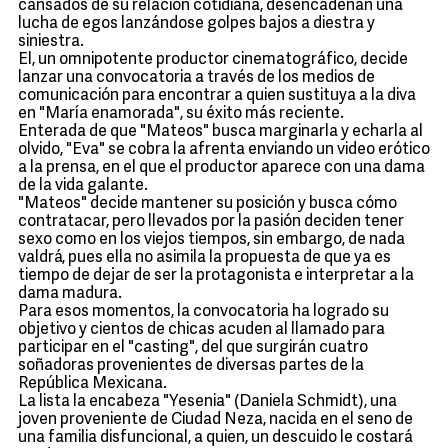
cansados de su relación cotidiana, desencadenan una
lucha de egos lanzándose golpes bajos a diestra y
siniestra.
El, un omnipotente productor cinematográfico, decide
lanzar una convocatoria a través de los medios de
comunicación para encontrar a quien sustituya a la diva
en "María enamorada", su éxito más reciente.
Enterada de que "Mateos" busca marginarla y echarla al
olvido, "Eva" se cobra la afrenta enviando un video erótico
a la prensa, en el que el productor aparece con una dama
de la vida galante.
"Mateos" decide mantener su posición y busca cómo
contratacar, pero llevados por la pasión deciden tener
sexo como en los viejos tiempos, sin embargo, de nada
valdrá, pues ella no asimila la propuesta de que ya es
tiempo de dejar de ser la protagonista e interpretar a la
dama madura.
Para esos momentos, la convocatoria ha logrado su
objetivo y cientos de chicas acuden al llamado para
participar en el "casting", del que surgirán cuatro
soñadoras provenientes de diversas partes de la
República Mexicana.
La lista la encabeza "Yesenia" (Daniela Schmidt), una
joven proveniente de Ciudad Neza, nacida en el seno de
una familia disfuncional, a quien, un descuido le costará