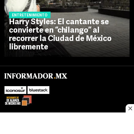
ENTRETENIMIENTO
Harry Styles: El cantante se
convierte en “chilango” al
recorrer la Ciudad de México
libremente
No te pierdas las novedades de último momento.
¡Síguenos!
SUBIR
Este sitio web utiliza cookies propias y de terceros para optimizar su
FACEBOOK
TWITTER
navegacion, adaptarse a sus preferencias y realizar labores analiticas.