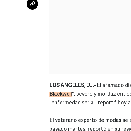
LOS ÁNGELES, EU.-
El afamado d
Blackwell
", severo y mordaz críti
"enfermedad seria", reportó hoy aq
El veterano experto de modas se e
pasado martes, reportó en su resi