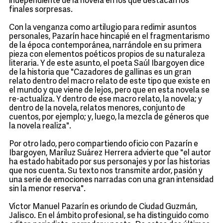
independiente de la novela en los que destacan los
finales sorpresas.
Con la venganza como artilugio para redimir asuntos
personales, Pazarín hace hincapié en el fragmentarismo
de la época contemporánea, narrándole en su primera
pieza con elementos poéticos propios de su naturaleza
literaria. Y de este asunto, el poeta Saúl Ibargoyen dice
de la historia que "Cazadores de gallinas es un gran
relato dentro del macro relato de este tipo que existe en
el mundo y que viene de lejos, pero que en esta novela se
re-actualiza. Y dentro de ese macro relato, la novela; y
dentro de la novela, relatos menores, conjunto de
cuentos, por ejemplo; y, luego, la mezcla de géneros que
la novela realiza".
Por otro lado, pero compartiendo oficio con Pazarín e
Ibargoyen, Mariluz Suárez Herrera advierte que "el autor
ha estado habitado por sus personajes y por las historias
que nos cuenta. Su texto nos transmite ardor, pasión y
una serie de emociones narradas con una gran intensidad
sin la menor reserva".
Víctor Manuel Pazarín es oriundo de Ciudad Guzmán,
Jalisco. En el ámbito profesional, se ha distinguido como