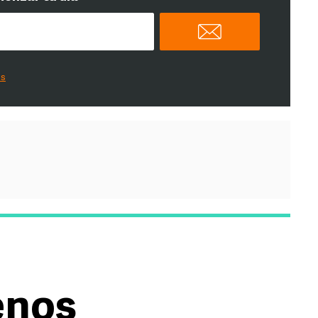
es
enos