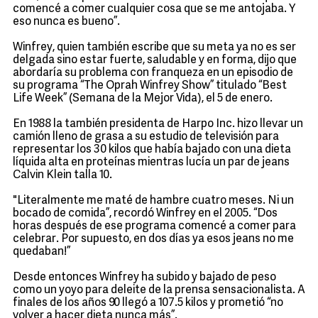
comencé a comer cualquier cosa que se me antojaba. Y
eso nunca es bueno”.
Winfrey, quien también escribe que su meta ya no es ser
delgada sino estar fuerte, saludable y en forma, dijo que
abordaría su problema con franqueza en un episodio de
su programa “The Oprah Winfrey Show” titulado “Best
Life Week” (Semana de la Mejor Vida), el 5 de enero.
En 1988 la también presidenta de Harpo Inc. hizo llevar un
camión lleno de grasa a su estudio de televisión para
representar los 30 kilos que había bajado con una dieta
líquida alta en proteínas mientras lucía un par de jeans
Calvin Klein talla 10.
"Literalmente me maté de hambre cuatro meses. Ni un
bocado de comida”, recordó Winfrey en el 2005. “Dos
horas después de ese programa comencé a comer para
celebrar. Por supuesto, en dos días ya esos jeans no me
quedaban!”
Desde entonces Winfrey ha subido y bajado de peso
como un yoyo para deleite de la prensa sensacionalista. A
finales de los años 90 llegó a 107.5 kilos y prometió “no
volver a hacer dieta nunca más”.