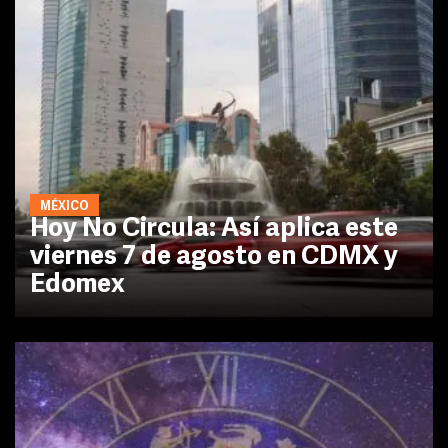
MÉXICO
Hoy No Circula: Así aplica este
viernes 7 de agosto en CDMX y
Edomex