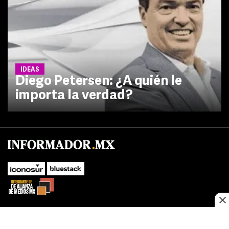
IDEAS
Diego Petersen: ¿A quién le
importa la verdad?
No te pierdas las novedades de último momento.
¡Síguenos!
SUBIR