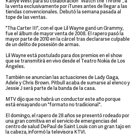
Kanye West para su colaboración "Watch the Throne", a
la venta exclusivamente por iTunes antes de llegar a las
tiendas convencionales. Debutó la semana pasada al
tope de las ventas.
"Tha Carter III", con el que Lil Wayne ganó un Grammy,
fue el álbum de mayor venta de 2008. El rapero pasó la
mayor parte de 2010 en la cárcel tras declararse culpable
de un delito de posesión de armas.
Lil Wayne está postulado para dos premios en el show
que se transmitirá en vivo desde el Teatro Nokia de Los
Angeles.
También se anuncian las actuaciones de Lady Gaga,
Adele y Chris Brown. Pitbull acaba de sumarse al elenco y
Jessie J será parte de la banda de la casa.
MTV dijo que no habrá un conductor este año porque
está ensayando un "formato no tradicional".
El domingo, el rapero de 28 años se presentó rodeado por
una gran comitiva en el servicio de emergencias del
centro de salud DePaul de Saint Louis con un gran tajo en
la cabeza, informó la televisora KTVI.