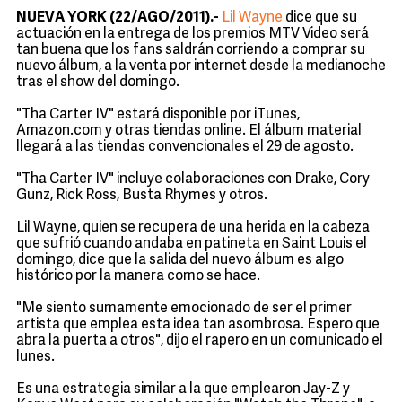
NUEVA YORK (22/AGO/2011).-
Lil Wayne
dice que su
actuación en la entrega de los premios MTV Video será
tan buena que los fans saldrán corriendo a comprar su
nuevo álbum, a la venta por internet desde la medianoche
tras el show del domingo.
"Tha Carter IV" estará disponible por iTunes,
Amazon.com y otras tiendas online. El álbum material
llegará a las tiendas convencionales el 29 de agosto.
"Tha Carter IV" incluye colaboraciones con Drake, Cory
Gunz, Rick Ross, Busta Rhymes y otros.
Lil Wayne, quien se recupera de una herida en la cabeza
que sufrió cuando andaba en patineta en Saint Louis el
domingo, dice que la salida del nuevo álbum es algo
histórico por la manera como se hace.
"Me siento sumamente emocionado de ser el primer
artista que emplea esta idea tan asombrosa. Espero que
abra la puerta a otros", dijo el rapero en un comunicado el
lunes.
Es una estrategia similar a la que emplearon Jay-Z y