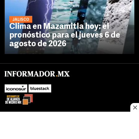
JALISCO
Clima en Mazamitla hoy: el
pronóstico para el jueves 6 de
agosto de 2026
No te pierdas las novedades de último momento.
¡Síguenos!
SUBIR
Este sitio web utiliza cookies propias y de terceros para optimizar su
FACEBOOK
TWITTER
navegacion, adaptarse a sus preferencias y realizar labores analiticas.
Al continuar navegando acepta nuestro
Política de cookies.