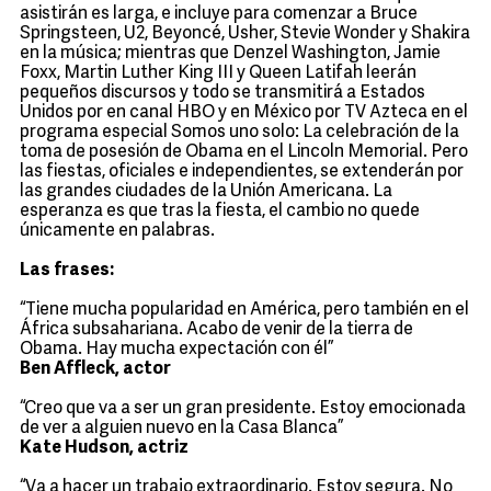
asistirán es larga, e incluye para comenzar a Bruce
Springsteen, U2, Beyoncé, Usher, Stevie Wonder y Shakira
en la música; mientras que Denzel Washington, Jamie
Foxx, Martin Luther King III y Queen Latifah leerán
pequeños discursos y todo se transmitirá a Estados
Unidos por en canal HBO y en México por TV Azteca en el
programa especial Somos uno solo: La celebración de la
toma de posesión de Obama en el Lincoln Memorial. Pero
las fiestas, oficiales e independientes, se extenderán por
las grandes ciudades de la Unión Americana. La
esperanza es que tras la fiesta, el cambio no quede
únicamente en palabras.
Las frases:
“Tiene mucha popularidad en América, pero también en el
África subsahariana. Acabo de venir de la tierra de
Obama. Hay mucha expectación con él”
Ben Affleck, actor
“Creo que va a ser un gran presidente. Estoy emocionada
de ver a alguien nuevo en la Casa Blanca”
Kate Hudson, actriz
“Va a hacer un trabajo extraordinario. Estoy segura. No