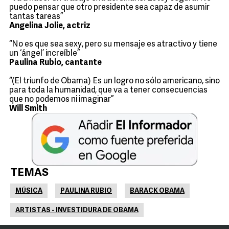
puedo pensar que otro presidente sea capaz de asumir
tantas tareas”
Angelina Jolie, actriz
“No es que sea sexy, pero su mensaje es atractivo y tiene
un ‘ángel’ increíble”
Paulina Rubio, cantante
“(El triunfo de Obama) Es un logro no sólo americano, sino
para toda la humanidad, que va a tener consecuencias
que no podemos ni imaginar”
Will Smith
TEMAS
MÚSICA
PAULINA RUBIO
BARACK OBAMA
ARTISTAS - INVESTIDURA DE OBAMA