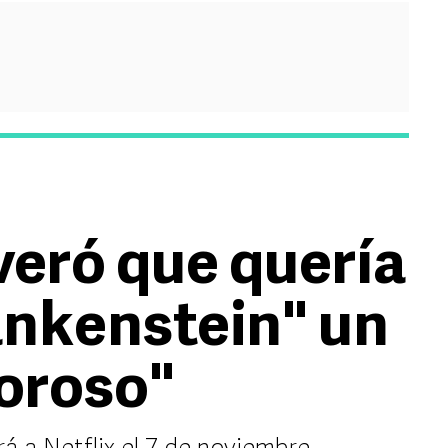
veró que quería
ankenstein" un
oroso"