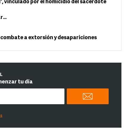
', vinculado por el homicidio del sacerdote
ar…
 combate a extorsión y desapariciones
IL
menzar tu día
es