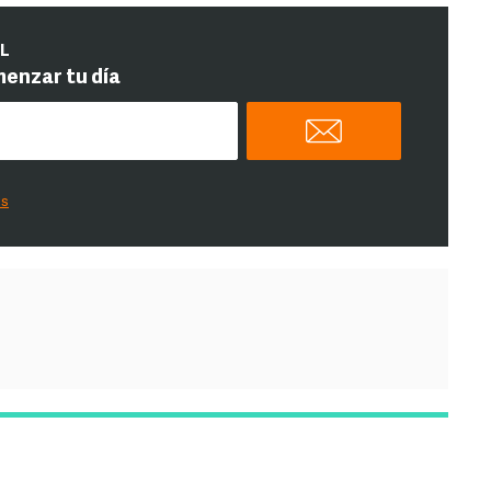
IL
menzar tu día
es