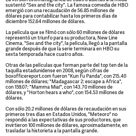
La versión cinematográfica de cuatro adictas a la moda
sustentó "Sex and the city". La famosa comedia de HBO
emergió con una recaudación de 56.85 millones de
dólares para contabilizar hasta los primeros días de
diciembre 152.64 millones de dólares.
La película que se filmó con sólo 60 millones de dólares
representó un triunfo para su productora, New Line
Cinema. "Sex and the city", la película, llegó a la pantalla
grande después de que la serie terminara en HBO su
sexta temporada hace cuatro años.
Otras de las películas que forman parte del top ten de la
taquilla estadunidense en 2008, según cifras de
boxofficereport.com fueron "Kun Fu Panda", con 215.40
millones de dólares; "Madagascar 2: escape a Africa",
con 159.07; "Mamma Mia!", con 143.70 millones de
dólares, y "Horton hears a who", con 154.53 millones de
dólares.
Con sólo 20.2 millones de dólares de recaudación en sus
primeros tres días en Estados Unidos, "Meteoro" no
respondió a las expectativas de sus productores, que
invirtieron 100 millones de dólares, aproximadamente, en
trasladar la historieta a la pantalla grande.