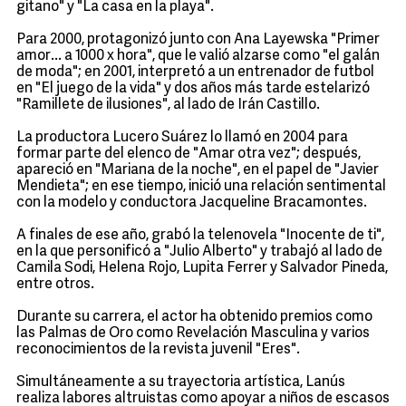
gitano" y "La casa en la playa".
Para 2000, protagonizó junto con Ana Layewska "Primer
amor... a 1000 x hora", que le valió alzarse como "el galán
de moda"; en 2001, interpretó a un entrenador de futbol
en "El juego de la vida" y dos años más tarde estelarizó
"Ramillete de ilusiones", al lado de Irán Castillo.
La productora Lucero Suárez lo llamó en 2004 para
formar parte del elenco de "Amar otra vez"; después,
apareció en "Mariana de la noche", en el papel de "Javier
Mendieta"; en ese tiempo, inició una relación sentimental
con la modelo y conductora Jacqueline Bracamontes.
A finales de ese año, grabó la telenovela "Inocente de ti",
en la que personificó a "Julio Alberto" y trabajó al lado de
Camila Sodi, Helena Rojo, Lupita Ferrer y Salvador Pineda,
entre otros.
Durante su carrera, el actor ha obtenido premios como
las Palmas de Oro como Revelación Masculina y varios
reconocimientos de la revista juvenil "Eres".
Simultáneamente a su trayectoria artística, Lanús
realiza labores altruistas como apoyar a niños de escasos