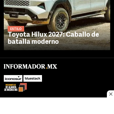
ESTILO
Toyota Hilux 2027: Caballo de
batalla moderno
No te pierdas las novedades de último momento.
¡Síguenos!
SUBIR
Este sitio web utiliza cookies propias y de terceros para optimizar su
FACEBOOK
TWITTER