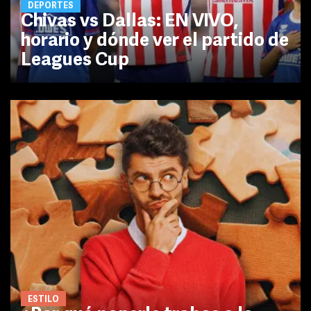
DEPORTES
Chivas vs Dallas: EN VIVO,
horario y dónde ver el partido de
Leagues Cup
ESTILO