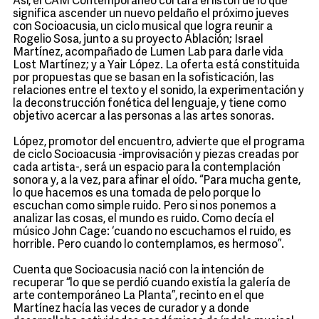
Así, el CAM Contemporáneo cortará el listón de lo que
significa ascender un nuevo peldaño el próximo jueves
con Socioacusia, un ciclo musical que logra reunir a
Rogelio Sosa, junto a su proyecto Ablación; Israel
Martínez, acompañado de Lumen Lab para darle vida
Lost Martínez; y a Yair López. La oferta está constituida
por propuestas que se basan en la sofisticación, las
relaciones entre el texto y el sonido, la experimentación y
la deconstrucción fonética del lenguaje, y tiene como
objetivo acercar a las personas a las artes sonoras.
López, promotor del encuentro, advierte que el programa
de ciclo Socioacusia -improvisación y piezas creadas por
cada artista-, será un espacio para la contemplación
sonora y, a la vez, para afinar el oído. “Para mucha gente,
lo que hacemos es una tomada de pelo porque lo
escuchan como simple ruido. Pero si nos ponemos a
analizar las cosas, el mundo es ruido. Como decía el
músico John Cage: ‘cuando no escuchamos el ruido, es
horrible. Pero cuando lo contemplamos, es hermoso”.
Cuenta que Socioacusia nació con la intención de
recuperar “lo que se perdió cuando existía la galería de
arte contemporáneo La Planta”, recinto en el que
Martínez hacía las veces de curador y a donde