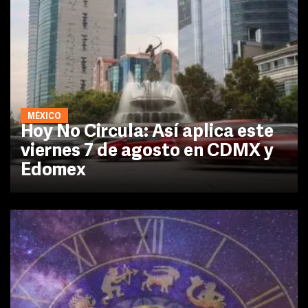
MÉXICO
Hoy No Circula: Así aplica este
viernes 7 de agosto en CDMX y
Edomex