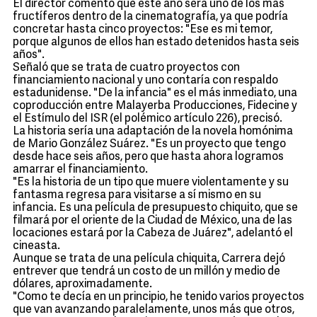
El director comentó que este año será uno de los más
fructíferos dentro de la cinematografía, ya que podría
concretar hasta cinco proyectos: "Ese es mi temor,
porque algunos de ellos han estado detenidos hasta seis
años".
Señaló que se trata de cuatro proyectos con
financiamiento nacional y uno contaría con respaldo
estadunidense. "De la infancia" es el más inmediato, una
coproducción entre Malayerba Producciones, Fidecine y
el Estímulo del ISR (el polémico artículo 226), precisó.
La historia sería una adaptación de la novela homónima
de Mario González Suárez. "Es un proyecto que tengo
desde hace seis años, pero que hasta ahora logramos
amarrar el financiamiento.
"Es la historia de un tipo que muere violentamente y su
fantasma regresa para visitarse a sí mismo en su
infancia. Es una película de presupuesto chiquito, que se
filmará por el oriente de la Ciudad de México, una de las
locaciones estará por la Cabeza de Juárez", adelantó el
cineasta.
Aunque se trata de una película chiquita, Carrera dejó
entrever que tendrá un costo de un millón y medio de
dólares, aproximadamente.
"Como te decía en un principio, he tenido varios proyectos
que van avanzando paralelamente, unos más que otros,