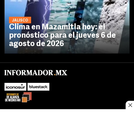
JALISCO
Clima en Mazamitla hoy: el
pronóstico para el jueves 6 de
agosto de 2026
No te pierdas las novedades de último momento.
¡Síguenos!
SUBIR
Este sitio web utiliza cookies propias y de terceros para optimizar su
FACEBOOK
TWITTER
navegacion, adaptarse a sus preferencias y realizar labores analiticas.