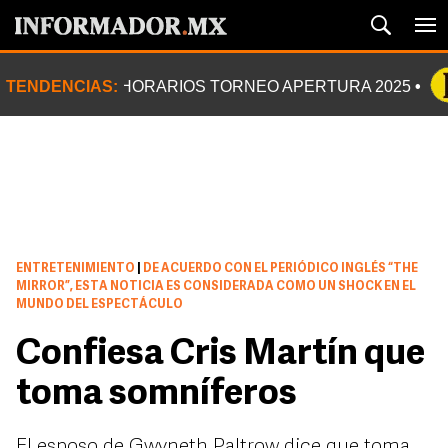
TENDENCIAS:
HORARIOS TORNEO APERTURA 2025
ENTRETENIMIENTO
|
DE ACUERDO CON EL PERIÓDICO INGLÉS “THE
MIRROR”, ESTA NOTICIA ES CONSIDERADA COMO UN SHOCK EN EL
MUNDO DEL ESPECTÁCULO
Confiesa Cris Martín que
toma somníferos
El esposo de Gwyneth Paltrow dice que toma