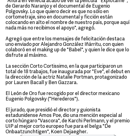
"Ahora en Venecia acabo de ver la película `Explótame`,
de Gerardo Naranjo y el documental de Eugenio
Polgovsky. Lo que quiero decir es que no sólo en
cortometraje, sino en documental y ficción están
colocando en alto el nombre de nuestro país, porque aquí
nada más no recibimos el apoyo", agregó.
Agregó que entre los mensajes de felicitación destaca
uno enviado por Alejandro González Iñárritu, con quien
colaboró en el making up de "Babel", y quien le dice que lo
disfrute al máximo.
La sección Corto Cortissimo, en la que participaron un
total de 18 trabajos, fue inaugurada por "Eve", el debut en
la dirección de la actriz Natalie Portman, protagonizado
por Lauren Bacall y Ben Gazzara.
El León de Oro fue recogido por el director mexicano
Eugenio Polgovsky ("Herederos").
El jurado, que presidió el director y guionista
estadunidense Amos Poe, dio una mención especial al
corto húngaro "Vascora", de Karchi Perlmann, y el premio
UIP al mejor corto europeo fue para el belga "De
Onbaatzunchtigen", Koen Dejaegher.