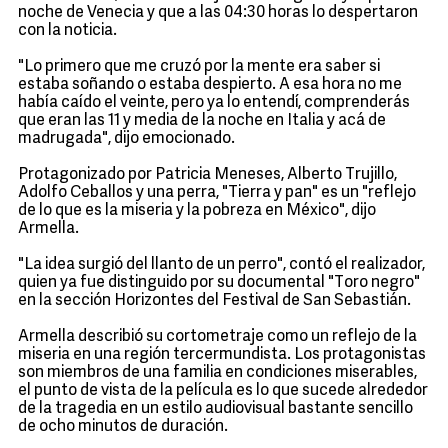
noche de Venecia y que a las 04:30 horas lo despertaron
con la noticia.
"Lo primero que me cruzó por la mente era saber si
estaba soñando o estaba despierto. A esa hora no me
había caído el veinte, pero ya lo entendí, comprenderás
que eran las 11 y media de la noche en Italia y acá de
madrugada", dijo emocionado.
Protagonizado por Patricia Meneses, Alberto Trujillo,
Adolfo Ceballos y una perra, "Tierra y pan" es un "reflejo
de lo que es la miseria y la pobreza en México", dijo
Armella.
"La idea surgió del llanto de un perro", contó el realizador,
quien ya fue distinguido por su documental "Toro negro"
en la sección Horizontes del Festival de San Sebastián.
Armella describió su cortometraje como un reflejo de la
miseria en una región tercermundista. Los protagonistas
son miembros de una familia en condiciones miserables,
el punto de vista de la película es lo que sucede alrededor
de la tragedia en un estilo audiovisual bastante sencillo
de ocho minutos de duración.