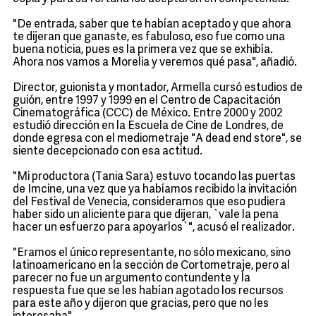
"De entrada, saber que te habían aceptado y que ahora
te dijeran que ganaste, es fabuloso, eso fue como una
buena noticia, pues es la primera vez que se exhibía.
Ahora nos vamos a Morelia y veremos qué pasa", añadió.
Director, guionista y montador, Armella cursó estudios de
guión, entre 1997 y 1999 en el Centro de Capacitación
Cinematográfica (CCC) de México. Entre 2000 y 2002
estudió dirección en la Escuela de Cine de Londres, de
donde egresa con el mediometraje "A dead end store", se
siente decepcionado con esa actitud.
"Mi productora (Tania Sara) estuvo tocando las puertas
de Imcine, una vez que ya habíamos recibido la invitación
del Festival de Venecia, consideramos que eso pudiera
haber sido un aliciente para que dijeran, `vale la pena
hacer un esfuerzo para apoyarlos`", acusó el realizador.
"Eramos el único representante, no sólo mexicano, sino
latinoamericano en la sección de Cortometraje, pero al
parecer no fue un argumento contundente y la
respuesta fue que se les habían agotado los recursos
para este año y dijeron que gracias, pero que no les