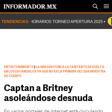
TENDENCIAS:
HORARIOS TORNEO APERTURA 2025
ENTRETENIMIENTO
|
LA IMAGEN PONE A LA CANTANTE DE VUELTA
EN LOS ESCÁNDALOS YA QUE NO ES LA PRIMERA VEZ QUE MUESTRA
SU CUERPO
Captan a Britney
asoleándose desnuda
En varios portales de internet está circulando