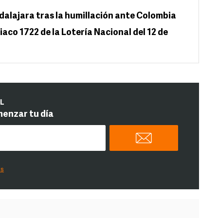
dalajara tras la humillación ante Colombia
aco 1722 de la Lotería Nacional del 12 de
IL
menzar tu día
es