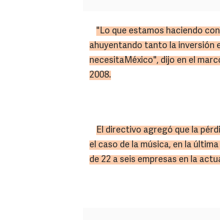
"Lo que estamos haciendo con 
ahuyentando tanto la inversión 
necesitaMéxico", dijo en el marc
2008.
El directivo agregó que la pérd
el caso de la música, en la últim
de 22 a seis empresas en la actua