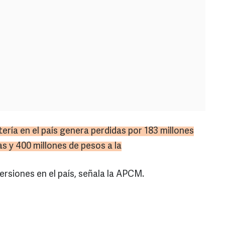
tería en el país genera perdidas por 183 millones
las y 400 millones de pesos a la
versiones en el país, señala la APCM.