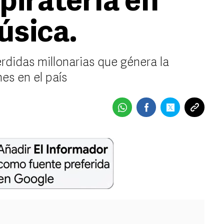
piratería en
úsica.
didas millonarias que génera la
nes en el país