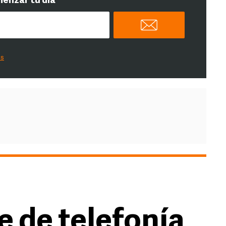
menzar tu día
es
 de telefonía