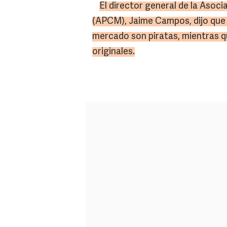
El director general de la Asoc
(APCM), Jaime Campos, dijo que 
mercado son piratas, mientras q
originales.