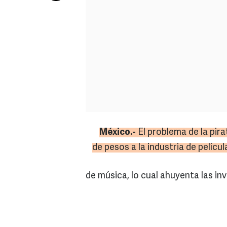
México.-
El problema de la pira
de pesos a la industria de pelícu
de música, lo cual ahuyenta las in