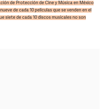
iación de Protección de Cine y Música en México
nueve de cada 10 películas que se venden en el
ue siete de cada 10 discos musicales no son