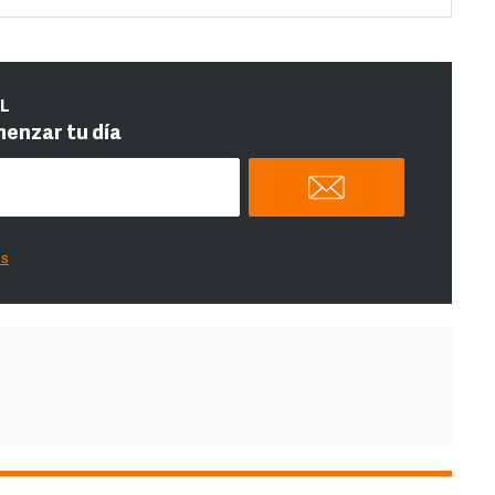
IL
menzar tu día
es