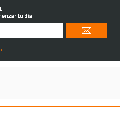
IL
menzar tu día
es